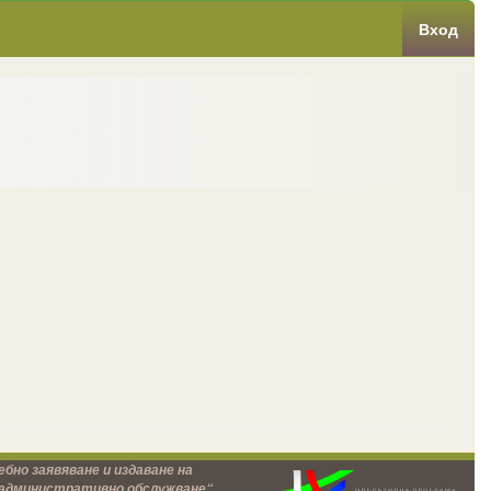
Вход
бно заявяване и издаване на
 административно обслужване“,