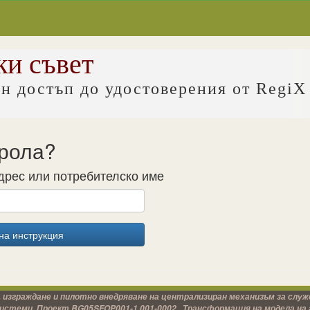
и съвет
н достъп до удостоверения от RegiX
рола?
адрес или потребителско име
 изграждане и пилотно внедряване на централизиран механизъм за служе
истеми. Проект BG05SFOP001-1.001-0002 „Трансформация на модела на