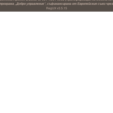
рограма „Добро управление“, съфинансирана от Европейския съюз чрез
RegUX v3.5.15