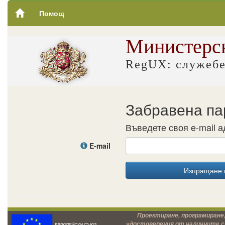
Помощ
Министерск
RegUX: служебе
Забравена па
Въведете своя e-mail 
E-mail
Проектиране, програмиране,
удостоверения от наличните с