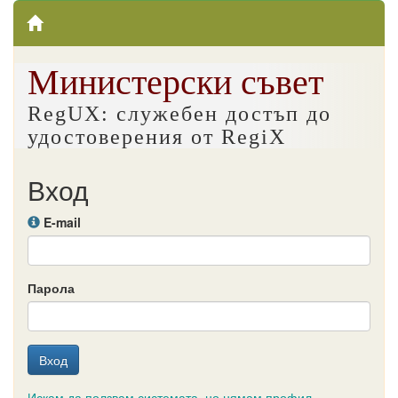
Министерски съвет
RegUX: служебен достъп до
удостоверения от RegiX
Вход
E-mail
Парола
Искам да ползвам системата, но нямам профил.